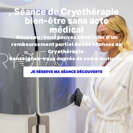
Séance de Cryothérapie
bien-être sans acte
médical
Nouveau : Vous pouvez bénéficier d’un
remboursement partiel de vos séances de
Cryothérapie.
Renseignez-vous auprès de votre mutuelle.
JE RÉSERVE MA SÉANCE DÉCOUVERTE