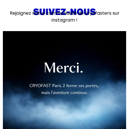
SUIVEZ-NOUS
Rejoignez notre communauté de cryofasters sur
instagram !