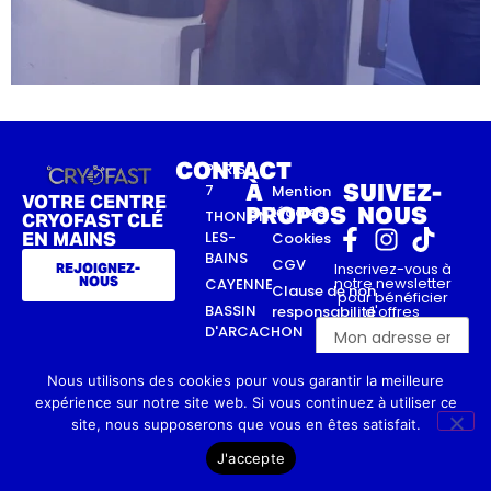
CONTACT
PARIS
À
SUIVEZ-
7
Mention
VOTRE CENTRE
PROPOS
NOUS
légales
THONON-
CRYOFAST CLÉ
LES-
EN MAINS
Cookies
BAINS
CGV
Inscrivez-vous à
REJOIGNEZ-
notre newsletter
NOUS
CAYENNE
Clause de non
pour bénéficier
BASSIN
responsabilité
d'offres
exceptionnelles
D'ARCACHON
TOURS
Nous utilisons des cookies pour vous garantir la meilleure
JE
M'INSCRIS !
expérience sur notre site web. Si vous continuez à utiliser ce
site, nous supposerons que vous en êtes satisfait.
J'accepte