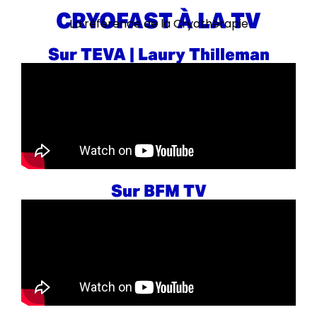
CRYOFAST À LA TV
La référence de la Cryothérapie
Sur TEVA | Laury Thilleman
Sur BFM TV