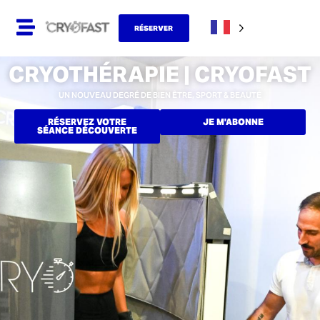
RÉSERVER
CRYOTHÉRAPIE | CRYOFAST
UN NOUVEAU DEGRÉ DE BIEN ÊTRE, SPORT & BEAUTÉ
RÉSERVEZ VOTRE
JE M'ABONNE
SÉANCE DÉCOUVERTE