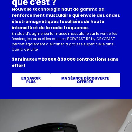
que c'est ?
Nouvelle technologie haut de gamme de
renforcement musculaire qui envoie des ondes
électromagnétiques focalisées de haute
intensité et de la radio fréquence.
En plus d’augmenter la masse musculaire sur le ventre, les
fessiers, les bras et les cuisses, BODYFAST RF by CRYOFAST
permet également d’éliminer la graisse superficielle ainsi
que la cellulite.
30 minutes = 20 000 à 30 000 contractions sans
effort
EN SAVOIR
MA SÉANCE DÉCOUVERTE
PLUS
OFFERTE