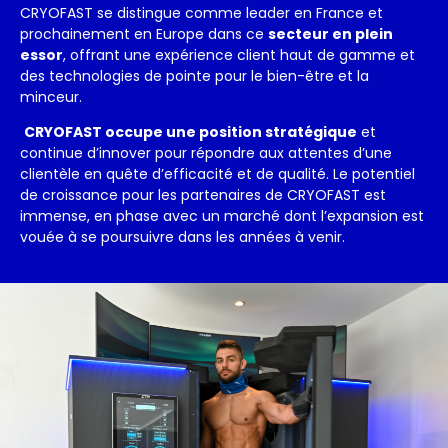
CRYOFAST se distingue comme leader en France et
prochainement en Europe dans ce
secteur en plein
essor
, offrant une expérience client haut de gamme et
des technologies de pointe pour le bien-être et la
minceur.
CRYOFAST occupe une position stratégique
et
continue d’innover pour répondre aux attentes d’une
clientèle en quête d’efficacité et de qualité. Le potentiel
de croissance pour les partenaires de CRYOFAST est
immense, en phase avec un marché dont l’expansion est
vouée à se poursuivre dans les années à venir.