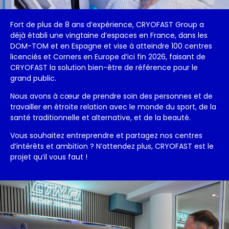
Fort de plus de 8 ans d’expérience, CRYOFAST Group a
déjà établi une vingtaine d’espaces en France, dans les
DOM-TOM et en Espagne et vise à atteindre 100 centres
licenciés et Corners en Europe d’ici fin 2026, faisant de
CRYOFAST la solution bien-être de référence pour le
grand public.
Nous avons à cœur de prendre soin des personnes et de
travailler en étroite relation avec le monde du sport, de la
santé traditionnelle et alternative, et de la beauté.
Vous souhaitez entreprendre et partagez nos centres
d’intérêts et ambition ? N’attendez plus, CRYOFAST est le
projet qu’il vous faut !