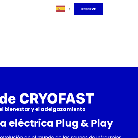
RESERVE
de CRYOFAST
 el bienestar y el adelgazamiento
 eléctrica Plug & Play
olución en el mundo de las saunas de infrarrojos