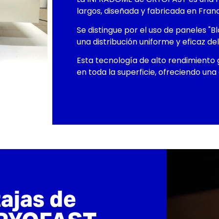
largos, diseñada y fabricada en Franc
Se distingue por el uso de paneles "
una distribución uniforme y eficaz del
Esta tecnología de alto rendimiento
en toda la superficie, ofreciendo una 
tajas de