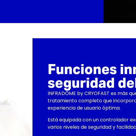
Funciones in
seguridad del
INFRADÔME by CRYOFAST es más que u
tratamiento completo que incorpora
experiencia de usuario óptima.
Está equipada con un controlador excl
varios niveles de seguridad y facilid