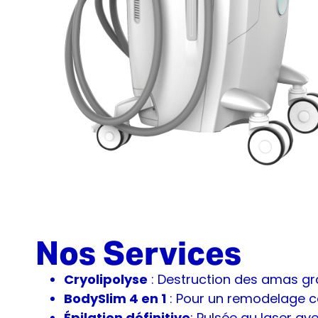
Nos Services
Cryolipolyse
: Destruction des amas gra
BodySlim 4 en 1
: Pour un remodelage co
Épilation définitive
: Pulsée au laser av